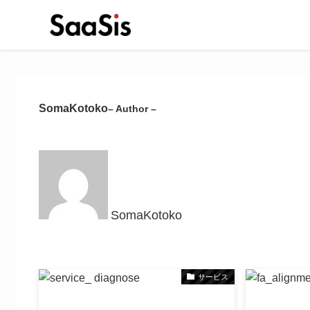
SomaKotoko
– Author –
SomaKotoko
サービス