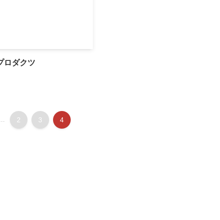
プロダクツ
...
2
3
4