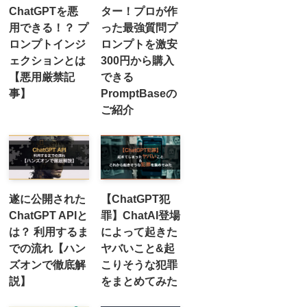
ChatGPTを悪
ター！プロが作
用できる！？ プ
った最強質問プ
ロンプトインジ
ロンプトを激安
ェクションとは
300円から購入
【悪用厳禁記
できる
事】
PromptBaseの
ご紹介
遂に公開された
【ChatGPT犯
ChatGPT APIと
罪】ChatAI登場
は？ 利用するま
によって起きた
での流れ【ハン
ヤバいこと&起
ズオンで徹底解
こりそうな犯罪
説】
をまとめてみた