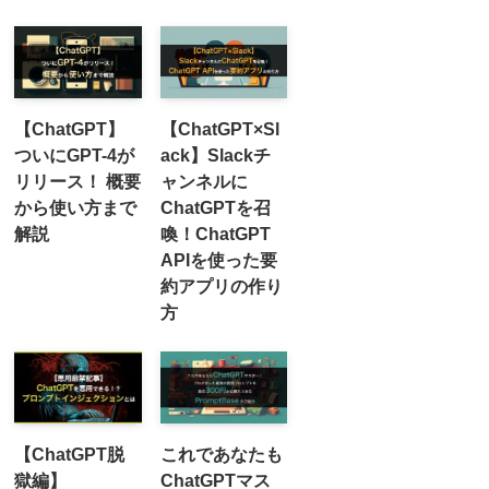
【ChatGPT】
【ChatGPT×Sl
ついにGPT-4が
ack】Slackチ
リリース！ 概要
ャンネルに
から使い方まで
ChatGPTを召
解説
喚！ChatGPT
APIを使った要
約アプリの作り
方
【ChatGPT脱
これであなたも
獄編】
ChatGPTマス