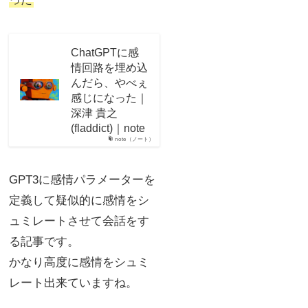
ChatGPTに感
情回路を埋め込
んだら、やべぇ
感じになった｜
深津 貴之
(fladdict)｜note
note（ノート）
GPT3に感情パラメーターを
定義して疑似的に感情をシ
ュミレートさせて会話をす
る記事です。
かなり高度に感情をシュミ
レート出来ていますね。