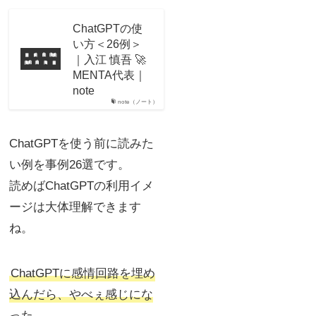
ChatGPTの使
い方＜26例＞
｜入江 慎吾 🚀
MENTA代表｜
note
note（ノート）
ChatGPTを使う前に読みた
い例を事例26選です。
読めばChatGPTの利用イメ
ージは大体理解できます
ね。
ChatGPTに感情回路を埋め
込んだら、やべぇ感じにな
った