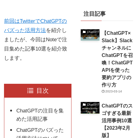
注目記事
前回はTwitterでChatGPTの
バズった活用方法
を紹介し
【ChatGPT×
ChatGPT
ましたが、今回はNoteで注
Slack】Slack
チャンネルに
目集めた記事10選を紹介致
ChatGPTを召
します。
喚！ChatGPT
APIを使った
要約アプリの
作り方
目次
2023-03-14
ChatGPTのス
ChatGPT
ChatGPTの注目を集
ゴすぎる最新
めた活用記事
活用事例10選
【2023年2月
ChatGPTのバズった
版】