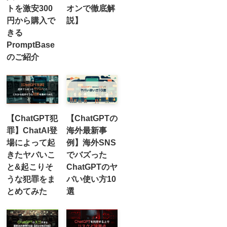
トを激安300
オンで徹底解
円から購入で
説】
きる
PromptBase
のご紹介
【ChatGPT犯
【ChatGPTの
罪】ChatAI登
海外最新事
場によって起
例】海外SNS
きたヤバいこ
でバズった
と&起こりそ
ChatGPTのヤ
うな犯罪をま
バい使い方10
とめてみた
選