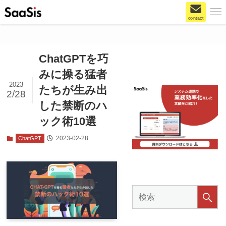
contact
ChatGPTを巧
みに操る猛者
2023
たちが生み出
2/28
した禁断のハ
ック術10選
2023-02-28
ChatGPT