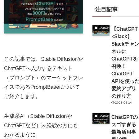
注目記事
【ChatGPT
ChatGPT
×Slack】
Slackチャ
ネルに
ChatGPTを
この記事では、Stable Diffusionや
召喚！
ChatGPTへ入力するテキスト
ChatGPT
（プロンプト）のマーケットプレ
APIを使っ
イスであるPromptBaseについて
要約アプリ
の作り方
ご紹介します。
2023-03-14
生成系AI（Stable Diffusionや
ChatGPTの
ChatGPT
スゴすぎる
ChatGPTなど）未経験の方にも
最新活用事
わかるように