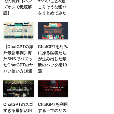
での流れ【ハン
ヤバいこと&起
ズオンで徹底解
こりそうな犯罪
説】
をまとめてみた
【ChatGPTの海
ChatGPTを巧み
外最新事例】海
に操る猛者たち
外SNSでバズっ
が生み出した禁
たChatGPTのヤ
断のハック術10
バい使い方10選
選
ChatGPTのスゴ
ChatGPTを利用
すぎる最新活用
する上でのリス