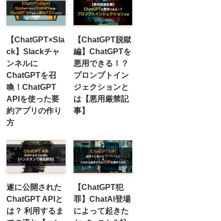
【ChatGPT×Sla
【ChatGPT脱獄
ck】Slackチャ
編】ChatGPTを
ンネルに
悪用できる！？
ChatGPTを召
プロンプトイン
喚！ChatGPT
ジェクションと
APIを使った要
は【悪用厳禁記
約アプリの作り
事】
方
遂に公開された
【ChatGPT犯
ChatGPT APIと
罪】ChatAI登場
は？ 利用するま
によって起きた